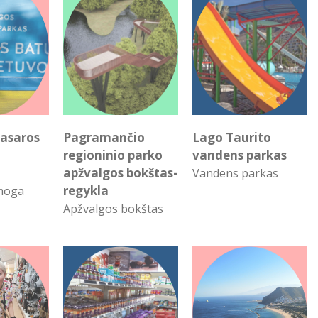
vasaros
Pagramančio
Lago Taurito
regioninio parko
vandens parkas
apžvalgos bokštas-
Vandens parkas
regykla
moga
Apžvalgos bokštas