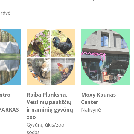
erdvė
ntro
Raiba Plunksna.
Moxy Kaunas
Veislinių paukščių
Center
PARKAS
ir naminių gyvūnų
Nakvynė
zoo
Gyvūnų ūkis/zoo
sodas