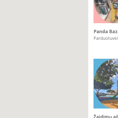
Panda Baz
Parduotuvė
Žaidimų ai