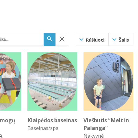
Rūšiuoti
Šalis
amogų
Klaipėdos baseinas
Viešbutis “Melt in
Palanga”
Baseinas/spa
A
Nakvynė