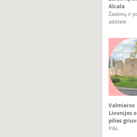
Alcala
Žaidimų ir po
aikštelė
Valmieros
Livonijos 
pilies griuv
Pilis