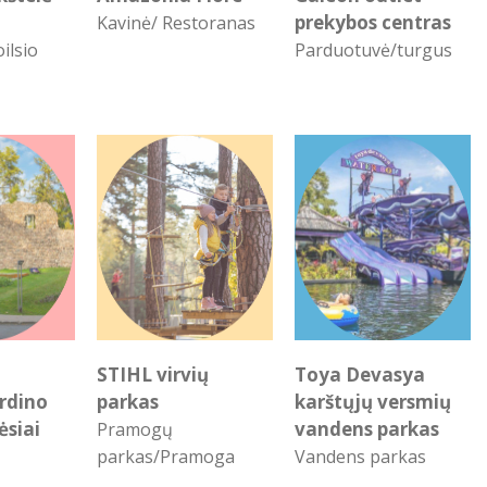
prekybos centras
Kavinė/ Restoranas
ilsio
Parduotuvė/turgus
STIHL virvių
Toya Devasya
ordino
parkas
karštųjų versmių
ėsiai
vandens parkas
Pramogų
parkas/Pramoga
Vandens parkas