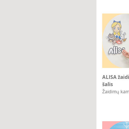
ALISA žai
šalis
Žaidimų ka