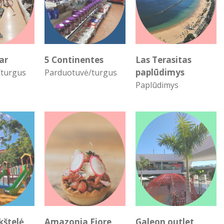
ar
5 Continentes
Las Terasitas
paplūdimys
/turgus
Parduotuvė/turgus
Paplūdimys
kštelė
Amazonia Fiore
Galeon outlet