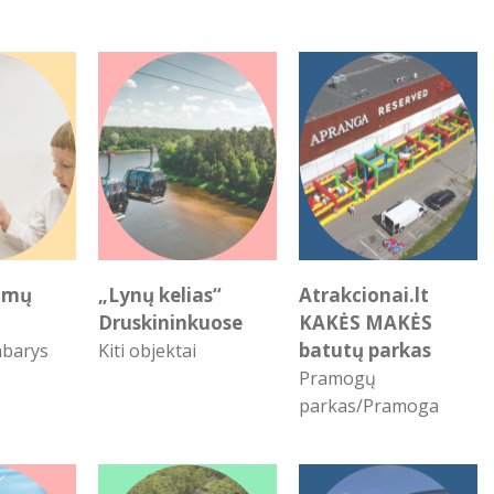
dimų
„Lynų kelias“
Atrakcionai.lt
Druskininkuose
KAKĖS MAKĖS
batutų parkas
mbarys
Kiti objektai
Pramogų
parkas/Pramoga