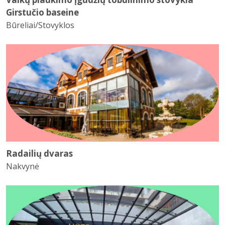
Girstučio baseine
Būreliai/Stovyklos
Radailių dvaras
Nakvynė