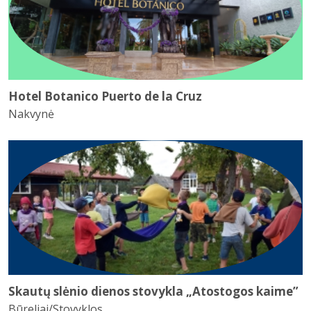
Hotel Botanico Puerto de la Cruz
Nakvynė
Skautų slėnio dienos stovykla „Atostogos kaime”
Būreliai/Stovyklos