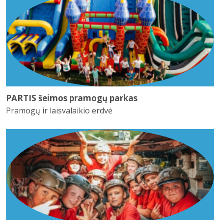
PARTIS šeimos pramogų parkas
Pramogų ir laisvalaikio erdvė