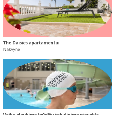
The Daisies apartamentai
Nakvynė
Vaikų plaukimo įgūdžių tobulinimo stovykla