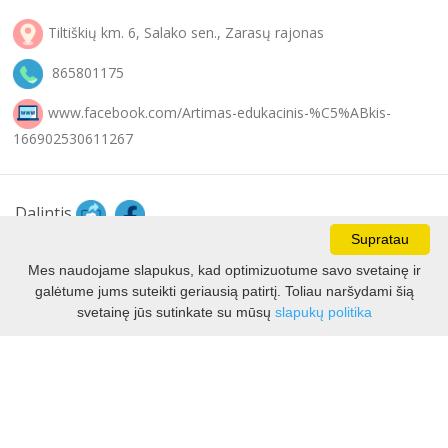
Tiltiškių km. 6, Salako sen., Zarasų rajonas
865801175
www.facebook.com/Artimas-edukacinis-%C5%ABkis-
166902530611267
Dalintis
Supratau
Mes naudojame slapukus, kad optimizuotume savo svetainę ir
galėtume jums suteikti geriausią patirtį. Toliau naršydami šią
svetainę jūs sutinkate su mūsų
slapukų politika