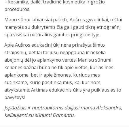
– keramika, dailė, tradicinė kosmetika ir grožio
procedūros.
Mano sūnui labiausiai patiktų Aušros gyvuliukai, o štai
mamytės su dukrytėmis čia gali gauti tikrą etnografinį
spa visiškai natūralios gamtos prieglobstyje.
Apie Aušros edukacinį ūkį nėra prirašyta šimto
straipsnių, bet lai tai jūsų neapgauna ir nekelia
abejonių dėl jo aplankymo vertės! Man su sūnumi
kelionės dažnai būna ne tik apie vietas, kurias mes
aplankome, bet ir apie žmones, kuriuos mes
sutinkame, kurie pasitinka mus, kai kur nors
atvykstame. Artimas edukacinis ūkis yra puikiausias to
pavyzdys
!
Įspūdžiais ir nuotraukomis dalijasi mama Aleksandra,
keliaujanti su sūnumi Domantu.