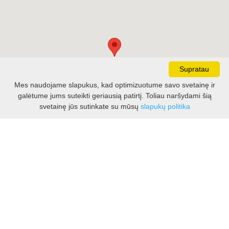
Supratau
Mes naudojame slapukus, kad optimizuotume savo svetainę ir
galėtume jums suteikti geriausią patirtį. Toliau naršydami šią
svetainę jūs sutinkate su mūsų
slapukų politika
Kontaktai
info@kelionessuvaikais.lt