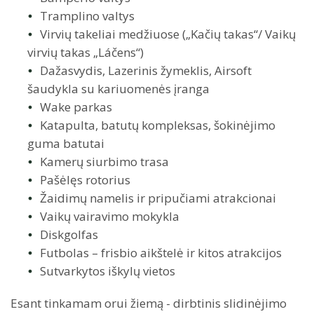
Tramplino valtys
Virvių takeliai medžiuose („Kačių takas“/ Vaikų
virvių takas „Láčens“)
Dažasvydis, Lazerinis žymeklis, Airsoft
šaudykla su kariuomenės įranga
Wake parkas
Katapulta, batutų kompleksas, šokinėjimo
guma batutai
Kamerų siurbimo trasa
Pašėlęs rotorius
Žaidimų namelis ir pripučiami atrakcionai
Vaikų vairavimo mokykla
Diskgolfas
Futbolas – frisbio aikštelė ir kitos atrakcijos
Sutvarkytos iškylų ​​​​vietos
Esant tinkamam orui žiemą - dirbtinis slidinėjimo