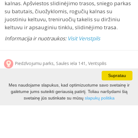
kalnas. Apšviestos slidinėjimo trasos, sniego parkas
su batutais, čiuožyklomis, rogučių kalnas su
juostiniu keltuvu, treniruočių takelis su diržiniu
keltuvu ir apsauginiu tinklu, slidinėjimo trasa.
Informacija ir nuotraukos:
Visit Venstpils
Piedzīvojumu parks, Saules iela 141, Ventspilis
+3712861 1333
Supratau
Mes naudojame slapukus, kad optimizuotume savo svetainę ir
www.piedzivojumuparks.lv/
galėtume jums suteikti geriausią patirtį. Toliau naršydami šią
svetainę jūs sutinkate su mūsų
slapukų politika
www.facebook.com/PiedzivojumuParks/
www.instagram.com/piedzivojumu_parks/
Dalintis